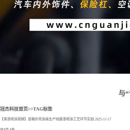
2
与
冠杰科技首页
>>TAG标签
【清漆喷涂视频】音箱外壳涂装生产线面漆喷涂工艺环节实拍
2025-11-17
共
1
页
1
条