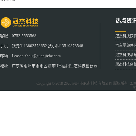
热点资
客服：0752-5553568
冠杰科技获
汽车零部件
手机：钱先生13802578652 狄小姐13510378548
冠杰科技承
邮箱：Leason.zhou@guanjiehz.com
冠杰科技创
地址：广东省惠州市惠阳区联东U谷惠阳生态科技创新园
Copyright © 2018-2026
惠州市冠杰科技有限公司
版权所有 国