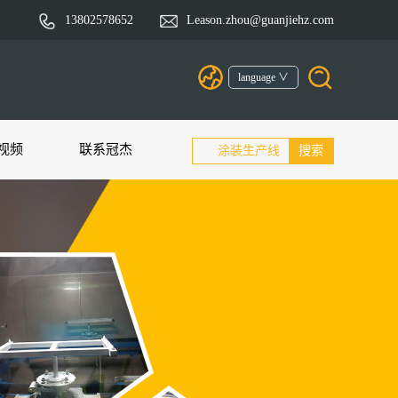
13802578652
Leason.zhou@guanjiehz.com
language ∨
视频
联系冠杰