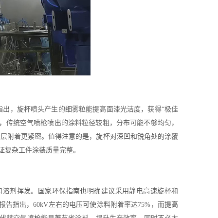
指出，旋杯喷头产生的细雾粒能提高面漆光洁度，获得“极佳
下，传统空气喷枪喷出的涂料粒径较粗，分布可能不够均匀，
涂层附着更紧密。值得注意的是，旋杯对深凹和锐角处的涂覆
证复杂工件涂装质量完整。
和溶剂挥发。国家环保指南也明确建议采用静电高速旋杯和
报告指出，60kV左右的电压可使涂料附着率达75%，而提高