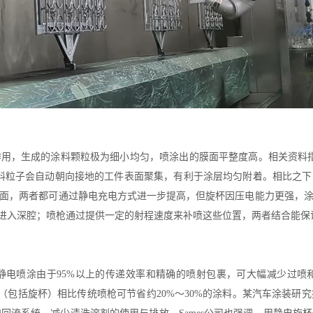
用，生成的涂料颗粒极为细小均匀，喷涂出的膜面平整度高。相关资料
料粒子会自动朝向接地的工件表面聚集，有利于涂层均匀附着。相比之
面，两者都可通过静电充电方式进一步提高，但旋杯因压电能力更强，
以进入深腔；喷枪通过提供一定的射程速度来补喷这些位置，两者结合能保
静电喷涂由于95%以上的传递效率和精确的喷射包裹，可大幅减少过喷
（包括旋杯）相比传统喷枪可节省约20%～30%的涂料。某汽车涂装研究