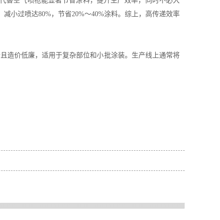
旋杯代替空气喷枪能显著节省涂料，提升生产效率，同时不必大
小过喷达80%，节省20%～40%涂料。综上，高传递效率
活且造价低廉，适用于复杂部位和小批涂装。生产线上通常将