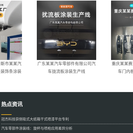
特斯市某某汽
广东某某汽车零部件有限公司汽
重庆某某赛
板装饰条涂装
车拢流板涂装生产线
车门内
热点资讯
冠杰科技获侧吸式大纸箱干式喷漆平台专利
汽车零部件涂装线：旋杯与喷枪应用差异分析