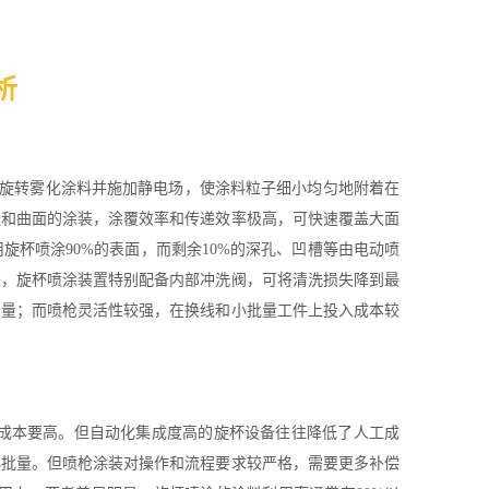
析
速旋转雾化涂料并施加静电场，使涂料粒子细小均匀地附着在
缓和曲面的涂装，涂覆效率和传递效率极高，可快速覆盖大面
杯喷涂90%的表面，而剩余10%的深孔、凹槽等由电动喷
块，旋杯喷涂装置特别配备内部冲洗阀，可将清洗损失降到最
产量；而喷枪灵活性较强，在换线和小批量工件上投入成本较
成本要高。但自动化集成度高的旋杯设备往往降低了人工成
小批量。但喷枪涂装对操作和流程要求较严格，需要更多补偿