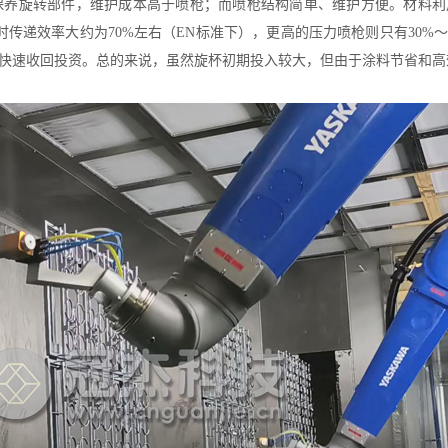
养旋转部件，维护成本高于喷枪；而喷枪结构简单、维护方便。材料利
电时传递效率大约为70%左右（EN标准下），更高的压力喷枪则只有30%
快速收回投资。总的来说，虽然旋杯初期投入较大，但由于涂料节省和高