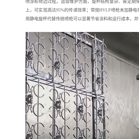
喷涂和修边过程。运营维护方面，旋杯结构复杂、需定期保
上，可实现高达95%的传递效率；常规HVLP喷枪未加静
用静电旋杯代替传统喷枪可以显著节省涂料和运行成本，并