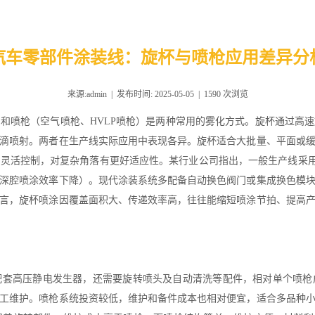
汽车零部件涂装线：旋杯与喷枪应用差异分
来源:admin | 发布时间: 2025-05-05 |
1590
次浏览
和喷枪（空气喷枪、HVLP喷枪）是两种常用的雾化方式。旋杯通过高
滴喷射。两者在生产线实际应用中表现各异。旋杯适合大批量、平面或
灵活控制，对复杂角落有更好适应性。某行业公司指出，一般生产线采用旋
深腔喷涂效率下降）。现代涂装系统多配备自动换色阀门或集成换色模
言，旋杯喷涂因覆盖面积大、传递效率高，往往能缩短喷涂节拍、提高
配套高压静电发生器，还需要旋转喷头及自动清洗等配件，相对单个喷枪
工维护。喷枪系统投资较低，维护和备件成本也相对便宜，适合多品种