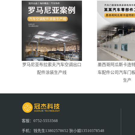
罗马尼亚布拉索夫汽车空调出口
墨西哥阿瓜斯卡连
配件涂装生产线
车配件公司汽车门
生产
客服：0752-5553568
手机：钱先生13802578652 狄小姐13510378548