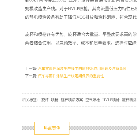
到80kV时可接近95%。此外，旋杯装置通常配备内置清
规模改造生产线。对于HVLP喷枪，其高流量低压力特性已
的静电喷涂设备有助于降低VOC排放和涂料消耗，符合现
旋杯和喷枪各有优势。旋杯适合大批量、平整度要求高的涂
两者结合使用，以兼顾效率、成本和质量要求。选择时应综
上一篇:
汽车零部件涂装生产线中的喷PP水作用原理及注意事项
下一篇:
汽车零部件涂装生产线定期保养的重要性
相关标签：
旋杯
喷枪
旋杯喷涂方案
空气喷枪
HVLP喷枪
旋杯喷涂
热点案例