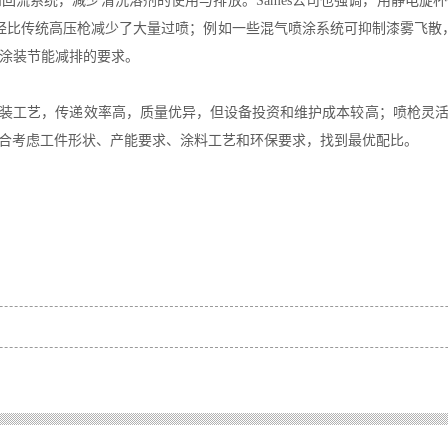
洗和回流系统，减少清洗溶剂的使用与排放。Sames公司也强调，用静电
经比传统高压枪减少了大量过喷；例如一些混气喷涂系统可抑制漆雾飞散，减
代涂装节能减排的要求。
装工艺，传递效率高，质量优异，但设备投资和维护成本较高；喷枪灵
合考虑工件形状、产能要求、涂料工艺和环保要求，找到最优配比。