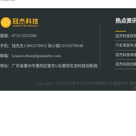
热点资
客服：0752-5553568
冠杰科技获
汽车零部件
手机：钱先生13802578652 狄小姐13510378548
冠杰科技承
邮箱：Leason.zhou@guanjiehz.com
冠杰科技创
地址：广东省惠州市惠阳区联东U谷惠阳生态科技创新园
Copyright © 2018-2026
惠州市冠杰科技有限公司
版权所有 国