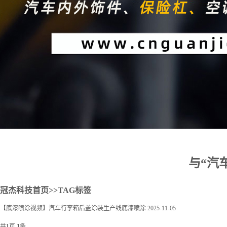
2
与“汽
冠杰科技首页
>>TAG标签
【底漆喷涂视频】汽车行李箱后盖涂装生产线底漆喷涂
2025-11-05
共
1
页
1
条