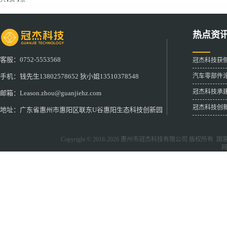
热点资
客服：0752-5553568
冠杰科技获
汽车零部件
手机：钱先生13802578652 狄小姐13510378548
冠杰科技承
邮箱：Leason.zhou@guanjiehz.com
冠杰科技创
地址：广东省惠州市惠阳区联东U谷惠阳生态科技创新园
Copyright © 2018-2026
惠州市冠杰科技有限公司
版权所有 国