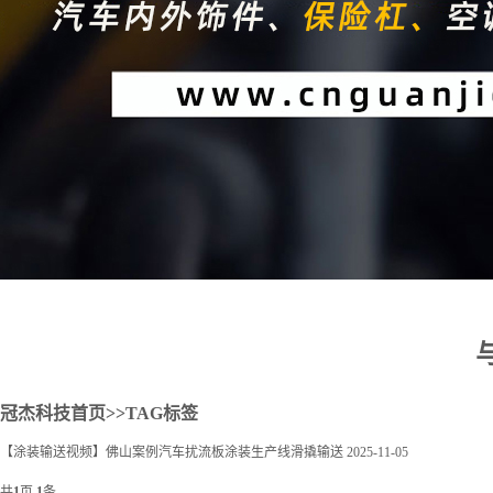
2
冠杰科技首页
>>TAG标签
【涂装输送视频】佛山案例汽车扰流板涂装生产线滑撬输送
2025-11-05
共
1
页
1
条