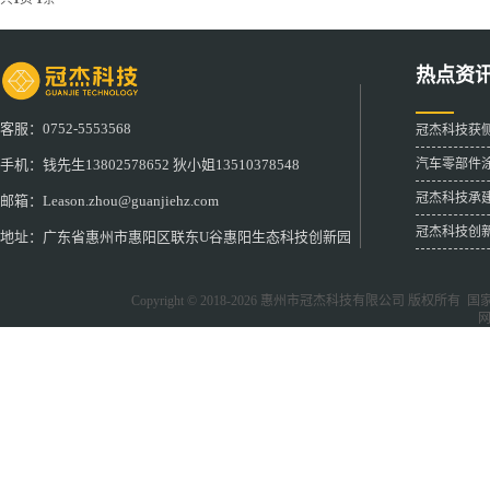
热点资
客服：0752-5553568
冠杰科技获
汽车零部件
手机：钱先生13802578652 狄小姐13510378548
冠杰科技承
邮箱：Leason.zhou@guanjiehz.com
冠杰科技创
地址：广东省惠州市惠阳区联东U谷惠阳生态科技创新园
Copyright © 2018-2026
惠州市冠杰科技有限公司
版权所有 国