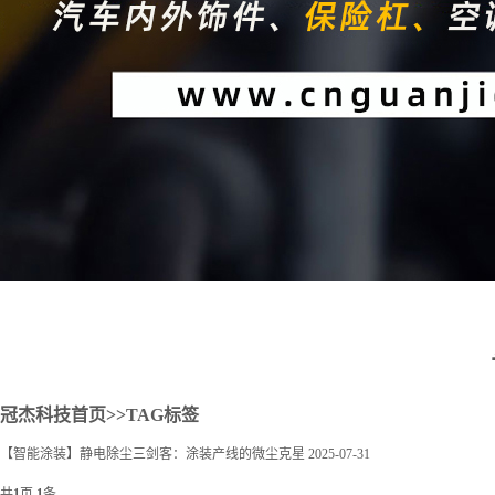
2
冠杰科技首页
>>TAG标签
【智能涂装】静电除尘三剑客：涂装产线的微尘克星
2025-07-31
共
1
页
1
条