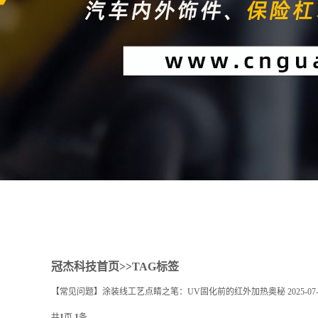
1
2
冠杰科技首页
>>TAG标签
【常见问题】涂装线工艺点睛之笔：UV固化前的红外加热奥秘
2025-07
共
1
页
1
条