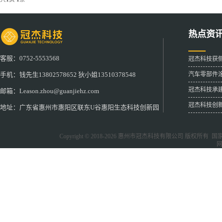
热点资
客服：0752-5553568
冠杰科技获
汽车零部件
手机：钱先生13802578652 狄小姐13510378548
冠杰科技承
邮箱：Leason.zhou@guanjiehz.com
冠杰科技创
地址：广东省惠州市惠阳区联东U谷惠阳生态科技创新园
Copyright © 2018-2026
惠州市冠杰科技有限公司
版权所有 国