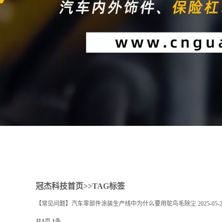
1
2
冠杰科技首页
>>TAG标签
【常见问题】汽车零部件涂装生产线中为什么要用鸵鸟毛除尘
2025-05-
共
1
页
1
条