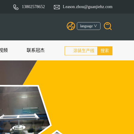
13802578652
Leason.zhou@guanjiehz.com
language ∨
视频
联系冠杰