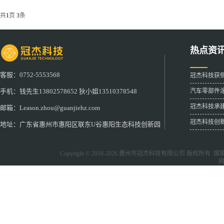
共
1
页
3
条
热点资
客服：0752-5553568
冠杰科技获
汽车零部件
手机：钱先生13802578652 狄小姐13510378548
冠杰科技承
邮箱：Leason.zhou@guanjiehz.com
冠杰科技创
地址：广东省惠州市惠阳区联东U谷惠阳生态科技创新园
Copyright © 2018-2026
惠州市冠杰科技有限公司
版权所有 国