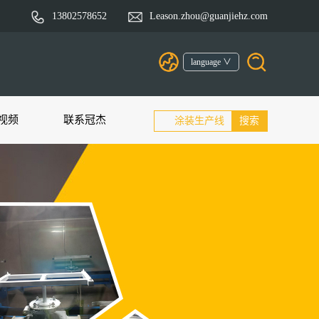
13802578652
Leason.zhou@guanjiehz.com
language ∨
视频
联系冠杰