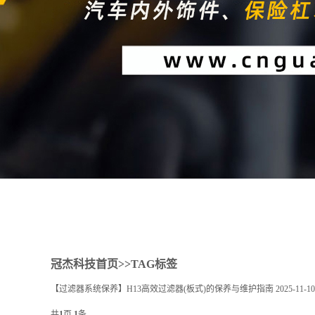
1
2
冠杰科技首页
>>TAG标签
【过滤器系统保养】H13高效过滤器(板式)的保养与维护指南
2025-11-10
共
1
页
1
条