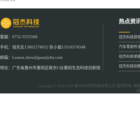
热点资
客服：0752-5553568
冠杰科技获
汽车零部件
手机：钱先生13802578652 狄小姐13510378548
冠杰科技承
邮箱：Leason.zhou@guanjiehz.com
冠杰科技创
地址：广东省惠州市惠阳区联东U谷惠阳生态科技创新园
Copyright © 2018-2026
惠州市冠杰科技有限公司
版权所有 国