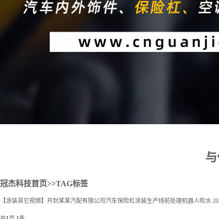
2
与
冠杰科技首页
>>TAG标签
【涂装其它视频】开封某某汽配有限公司汽车保险杠涂装生产线前处理机器人吹水
20
共
1
页
1
条