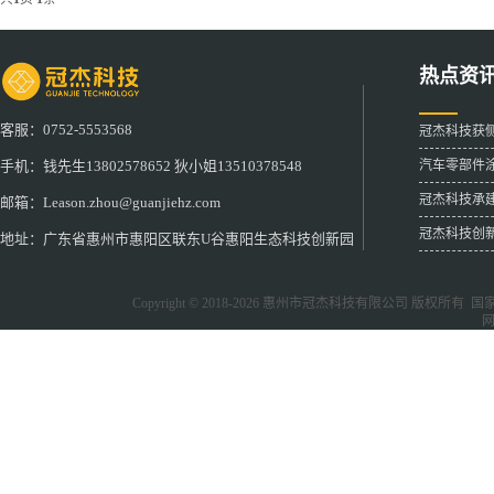
热点资
客服：0752-5553568
冠杰科技获
汽车零部件
手机：钱先生13802578652 狄小姐13510378548
冠杰科技承
邮箱：Leason.zhou@guanjiehz.com
冠杰科技创
地址：广东省惠州市惠阳区联东U谷惠阳生态科技创新园
Copyright © 2018-2026
惠州市冠杰科技有限公司
版权所有 国