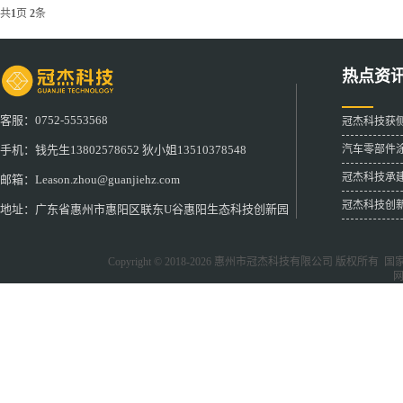
共
1
页
2
条
热点资
客服：0752-5553568
冠杰科技获
汽车零部件
手机：钱先生13802578652 狄小姐13510378548
冠杰科技承
邮箱：Leason.zhou@guanjiehz.com
冠杰科技创
地址：广东省惠州市惠阳区联东U谷惠阳生态科技创新园
Copyright © 2018-2026
惠州市冠杰科技有限公司
版权所有 国