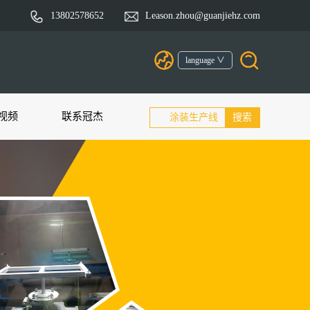
13802578652
Leason.zhou@guanjiehz.com
language ∨
视频
联系冠杰