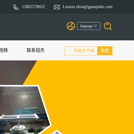
13802578652
Leason.zhou@guanjiehz.com
language ∨
视频
联系冠杰