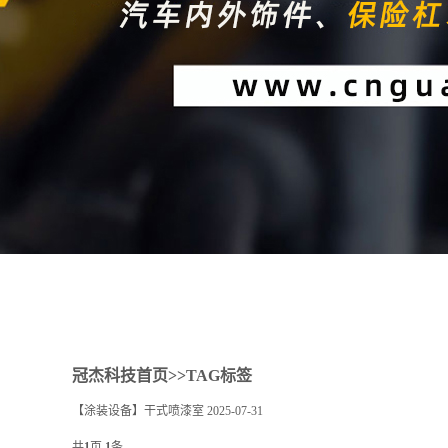
1
2
冠杰科技首页
>>TAG标签
【涂装设备】干式喷漆室
2025-07-31
共
1
页
1
条