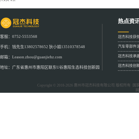
热点资
客服：0752-5553568
冠杰科技获
汽车零部件
手机：钱先生13802578652 狄小姐13510378548
冠杰科技承
邮箱：Leason.zhou@guanjiehz.com
冠杰科技创
地址：广东省惠州市惠阳区联东U谷惠阳生态科技创新园
Copyright © 2018-2026
惠州市冠杰科技有限公司
版权所有 国