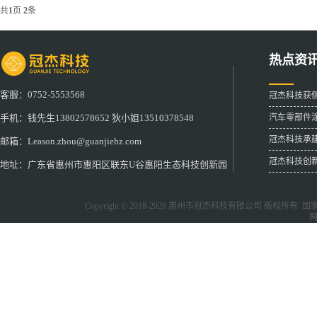
共
1
页
2
条
热点资
客服：0752-5553568
冠杰科技获
汽车零部件
手机：钱先生13802578652 狄小姐13510378548
冠杰科技承
邮箱：Leason.zhou@guanjiehz.com
冠杰科技创
地址：广东省惠州市惠阳区联东U谷惠阳生态科技创新园
Copyright © 2018-2026
惠州市冠杰科技有限公司
版权所有 国