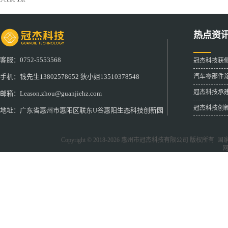
热点资
客服：0752-5553568
冠杰科技获
汽车零部件
手机：钱先生13802578652 狄小姐13510378548
冠杰科技承
邮箱：Leason.zhou@guanjiehz.com
冠杰科技创
地址：广东省惠州市惠阳区联东U谷惠阳生态科技创新园
Copyright © 2018-2026
惠州市冠杰科技有限公司
版权所有 国