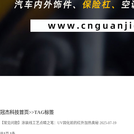
2
冠杰科技首页
>>TAG标签
【常见问题】涂装线工艺点睛之笔：UV固化前的红外加热奥秘
2025-07-19
共
1
页
1
条