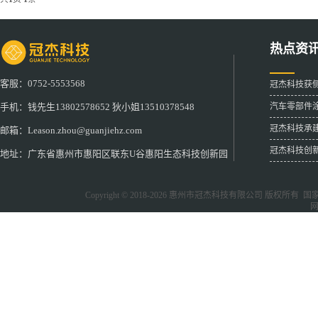
热点资
客服：0752-5553568
冠杰科技获
汽车零部件
手机：钱先生13802578652 狄小姐13510378548
冠杰科技承
邮箱：Leason.zhou@guanjiehz.com
冠杰科技创
地址：广东省惠州市惠阳区联东U谷惠阳生态科技创新园
Copyright © 2018-2026
惠州市冠杰科技有限公司
版权所有 国