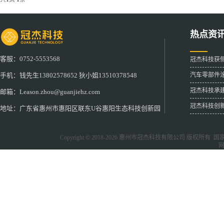
热点资
客服：0752-5553568
冠杰科技获
汽车零部件
手机：钱先生13802578652 狄小姐13510378548
冠杰科技承
邮箱：Leason.zhou@guanjiehz.com
冠杰科技创
地址：广东省惠州市惠阳区联东U谷惠阳生态科技创新园
Copyright © 2018-2026
惠州市冠杰科技有限公司
版权所有 国