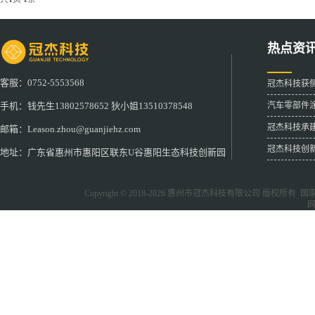
热点资
客服：0752-5553568
冠杰科技获
汽车零部件
手机：钱先生13802578652 狄小姐13510378548
冠杰科技承
邮箱：Leason.zhou@guanjiehz.com
冠杰科技创
地址：广东省惠州市惠阳区联东U谷惠阳生态科技创新园
Copyright © 2018-2026
惠州市冠杰科技有限公司
版权所有 国