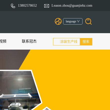
13802578652
Leason.zhou@guanjiehz.com
language ∨
视频
联系冠杰