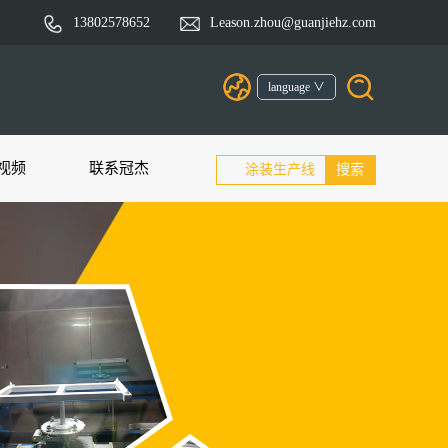
13802578652
Leason.zhou@guanjiehz.com
language ∨
视频
联系冠杰