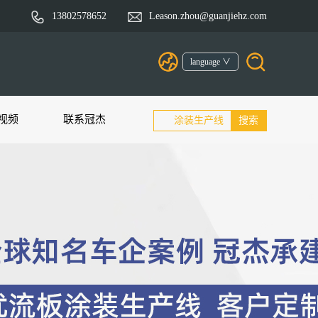
13802578652
Leason.zhou@guanjiehz.com
language ∨
视频
联系冠杰