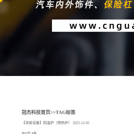
1
2
冠杰科技首页
>>TAG标签
【涂装设备】回温炉（预热炉）
2025-12-05
共
1
页
1
条