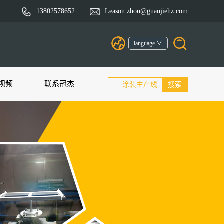
13802578652
Leason.zhou@guanjiehz.com
language ∨
视频
联系冠杰