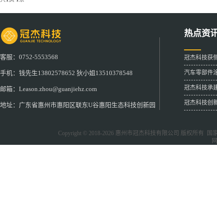
热点资
客服：0752-5553568
冠杰科技获
汽车零部件
手机：钱先生13802578652 狄小姐13510378548
冠杰科技承
邮箱：Leason.zhou@guanjiehz.com
冠杰科技创
地址：广东省惠州市惠阳区联东U谷惠阳生态科技创新园
Copyright © 2018-2026
惠州市冠杰科技有限公司
版权所有 国