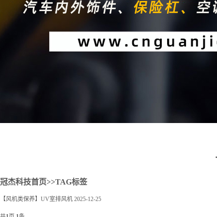
2
冠杰科技首页
>>TAG标签
【风机类保养】UV室排风机
2025-12-25
共
1
页
1
条