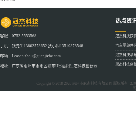
热点资
客服：0752-5553568
冠杰科技获
汽车零部件
手机：钱先生13802578652 狄小姐13510378548
冠杰科技承
邮箱：Leason.zhou@guanjiehz.com
冠杰科技创
地址：广东省惠州市惠阳区联东U谷惠阳生态科技创新园
Copyright © 2018-2026
惠州市冠杰科技有限公司
版权所有 国