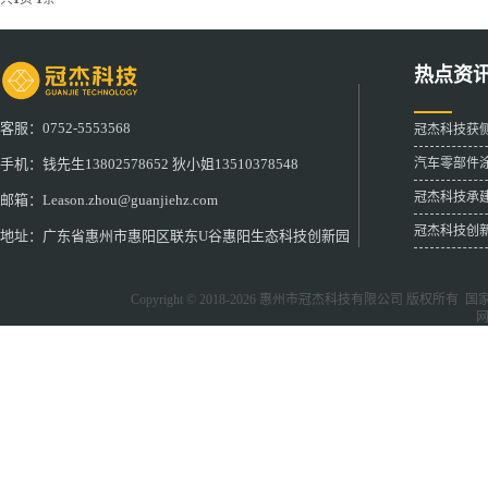
热点资
客服：0752-5553568
冠杰科技获
汽车零部件
手机：钱先生13802578652 狄小姐13510378548
冠杰科技承
邮箱：Leason.zhou@guanjiehz.com
冠杰科技创
地址：广东省惠州市惠阳区联东U谷惠阳生态科技创新园
Copyright © 2018-2026
惠州市冠杰科技有限公司
版权所有 国