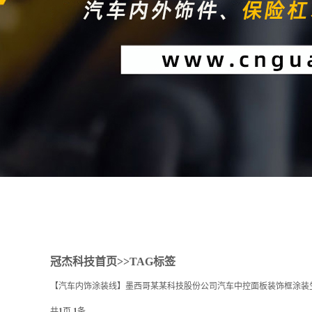
1
2
冠杰科技首页
>>TAG标签
【汽车内饰涂装线】墨西哥某某科技股份公司汽车中控面板装饰框涂装
共
1
页
1
条