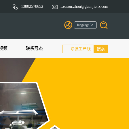
13802578652
Leason.zhou@guanjiehz.com
language ∨
视频
联系冠杰