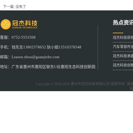
下一篇: 没有了
热点资
客服：0752-5553568
冠杰科技获
汽车零部件
手机：钱先生13802578652 狄小姐13510378548
冠杰科技承
邮箱：Leason.zhou@guanjiehz.com
冠杰科技创
地址：广东省惠州市惠阳区联东U谷惠阳生态科技创新园
Copyright © 2018-2026
惠州市冠杰科技有限公司
版权所有 国