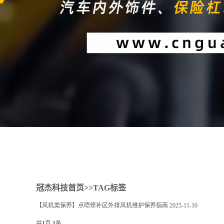
1
2
冠杰科技首页
>>TAG标签
【风机类保养】点喷修补区外排风机维护保养指南
2025-11-10
共
1
页
1
条