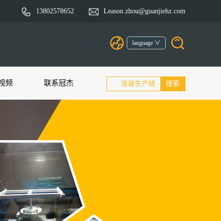
13802578652
Leason.zhou@guanjiehz.com
language ∨
视频
联系冠杰