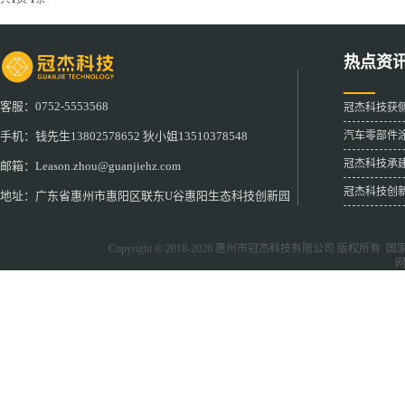
热点资
客服：0752-5553568
冠杰科技获
汽车零部件
手机：钱先生13802578652 狄小姐13510378548
冠杰科技承
邮箱：Leason.zhou@guanjiehz.com
冠杰科技创
地址：广东省惠州市惠阳区联东U谷惠阳生态科技创新园
Copyright © 2018-2026
惠州市冠杰科技有限公司
版权所有 国