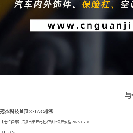
2
与
冠杰科技首页
>>TAG标签
【电柜保养】清漆自循环电控柜维护保养规程
2025-11-10
共
1
页
1
条