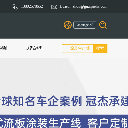
13802578652
Leason.zhou@guanjiehz.com
language ∨
视频
联系冠杰