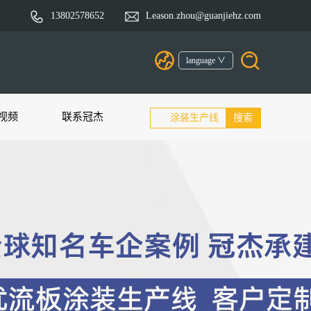
13802578652
Leason.zhou@guanjiehz.com
language ∨
视频
联系冠杰