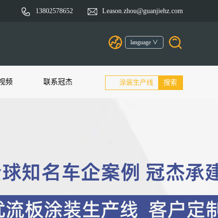
13802578652
Leason.zhou@guanjiehz.com
language ∨
视频
联系冠杰