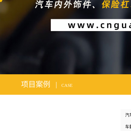
1
2
项目案例 |
CASE
汽
车