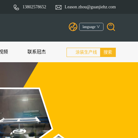
13802578652
Leason.zhou@guanjiehz.com
language ∨
视频
联系冠杰