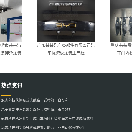
特斯市某某汽
广东某某汽车零部件有限公司汽
重庆某某赛
板装饰条涂装
车拢流板涂装生产线
车门内
热点资讯
冠杰科技获侧吸式大纸箱干式喷漆平台专利
汽车零部件涂装线：旋杯与喷枪应用差异分析
冠杰科技承建开封日成汽车保险杠智能涂装生产线成功试喷
冠杰科技创新顶升移载装置，助力工业自动化高效运行