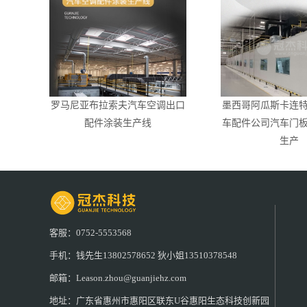
罗马尼亚布拉索夫汽车空调出口
墨西哥阿瓜斯卡连
配件涂装生产线
车配件公司汽车门
生产
客服：0752-5553568
手机：钱先生13802578652 狄小姐13510378548
邮箱：Leason.zhou@guanjiehz.com
地址：广东省惠州市惠阳区联东U谷惠阳生态科技创新园