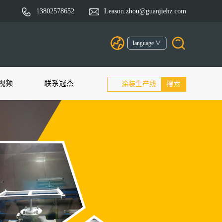
13802578652
Leason.zhou@guanjiehz.com
language ∨
视频
联系冠杰