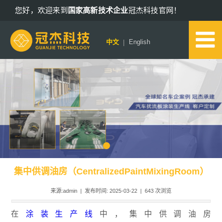
您好，欢迎来到
国家高新技术企业
冠杰科技官网！
13802578652
|
中文
English
集中供调油房（CentralizedPaintMixingRoom）
来源:admin | 发布时间: 2025-03-22 |
643
次浏览
在
涂装生产线
中，集中供调油房