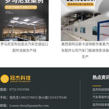
罗马尼亚布拉索夫汽车空调出口
墨西哥阿瓜斯卡连特斯市某某汽
配件涂装生产线
车配件公司汽车门板装饰条涂装
生产
热点资
客服：0752-5553568
冠杰科技获
汽车零部件
手机：钱先生13802578652 狄小姐13510378548
冠杰科技承
邮箱：Leason.zhou@guanjiehz.com