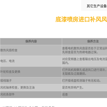
其它生产设备
底漆喷房进口补风风机（Prim
保养内容
保养方法
查看电机散热风扇是否处于正常运
散热风扇检查
先排查是否为热继电器过保。
对应变频器上查看输出电压及电流
电压、电流
围内。
打开风机观察孔或进风口进行清灰
叶轮检查及更换
无裂痕及过度磨损。
接线端子
打开接线盒检测端子有无松动。
风机轴承检查，更换及注油
是否有异响产生。
风机各部件
巡查