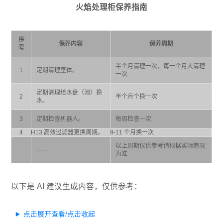
火焰处理柜保养指南
序
保养内容
保养周期
号
半个月清理一次，每一个月大清理
1
定期清理室体。
一次
定期清理给水盘（池）换
2
半个月个换一次
水。
3
定期检查机器人。
每周检查一次
4
H13 高效过滤器更换周期。
9-11 个月换一次
以上周期仅供参考请根据实际情况
——
为准
以下是 AI 建议生成内容，仅供参考：
点击展开查看/点击收起