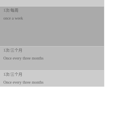
1次/每周
once a week
1次/三个月
Once every three months
1次/三个月
Once every three months