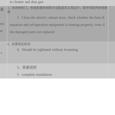
m cleaner and dust gun
3、关闭电柜门，检查各散热和制冷设备是否正常运行，损坏的配件即使更
设备
换
3. Close the electric cabinet door, check whether the heat di
ver
ssipation and refrigeration equipment is running properly, even if
ti
the damaged parts are replaced
4、应紧固无松动
4. Should be tightened without loosening
 s
5、安装完好
5. complete installation