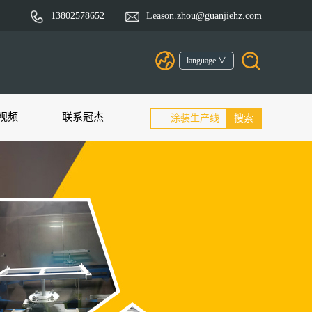
13802578652
Leason.zhou@guanjiehz.com
language ∨
视频
联系冠杰