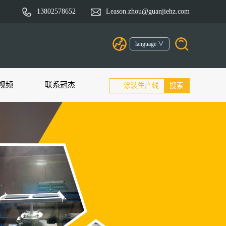
13802578652
Leason.zhou@guanjiehz.com
language ∨
视频
联系冠杰