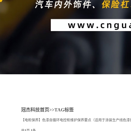
1
2
冠杰科技首页
>>TAG标签
【电柜保养】色漆自循环电控柜维护保养要点（适用于涂装生产线色漆
共
1
页
1
条