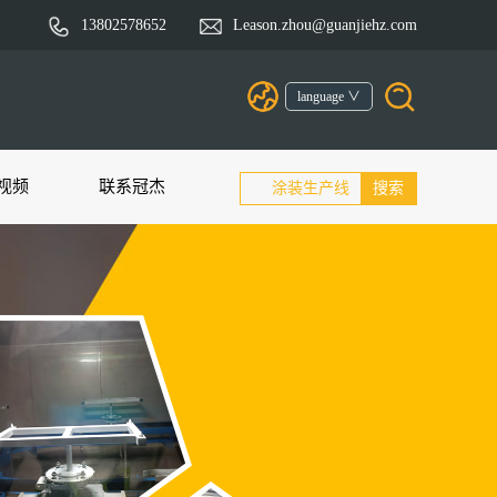
13802578652
Leason.zhou@guanjiehz.com
language ∨
视频
联系冠杰