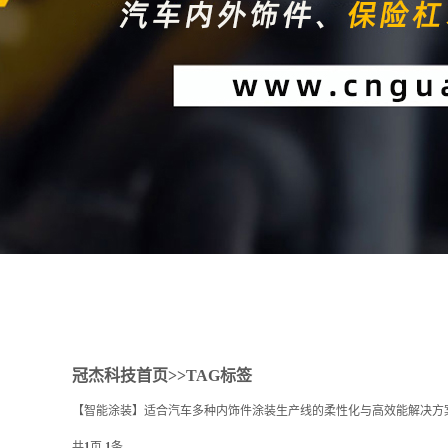
1
2
冠杰科技首页
>>TAG标签
【智能涂装】适合汽车多种内饰件涂装生产线的柔性化与高效能解决方
共
1
页
1
条