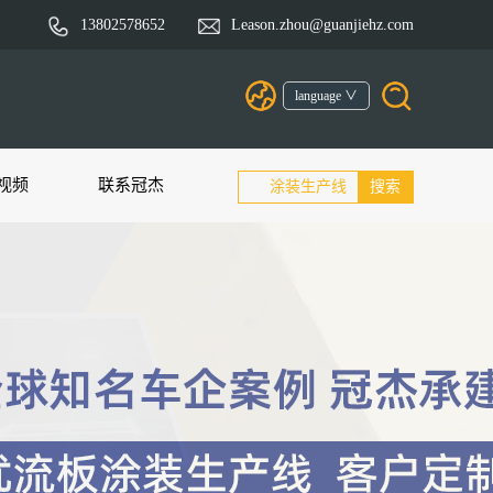
13802578652
Leason.zhou@guanjiehz.com
language ∨
视频
联系冠杰