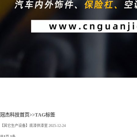
2
冠杰科技首页
>>TAG标签
【其它生产设备】底漆供漆室
2025-12-24
共
1
页
1
条