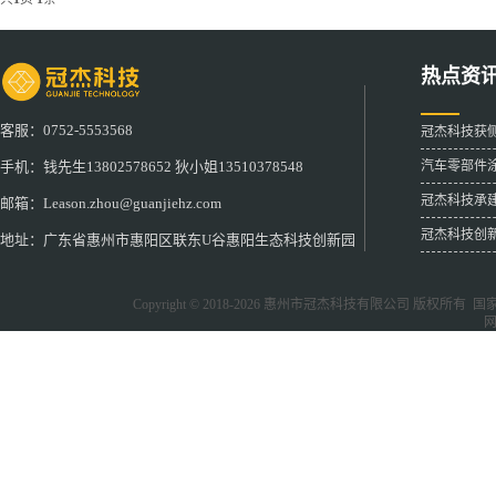
热点资
客服：0752-5553568
冠杰科技获
汽车零部件
手机：钱先生13802578652 狄小姐13510378548
冠杰科技承
邮箱：Leason.zhou@guanjiehz.com
冠杰科技创
地址：广东省惠州市惠阳区联东U谷惠阳生态科技创新园
Copyright © 2018-2026
惠州市冠杰科技有限公司
版权所有 国