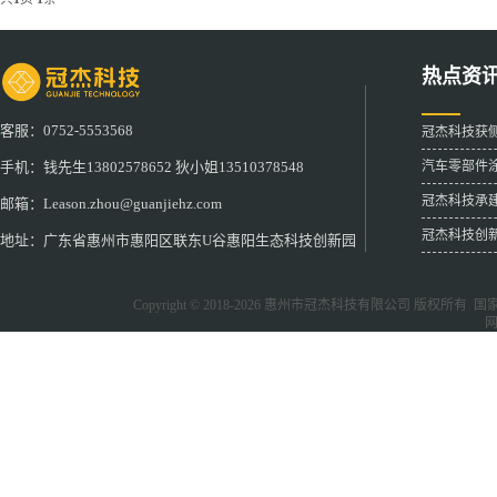
热点资
客服：0752-5553568
冠杰科技获
汽车零部件
手机：钱先生13802578652 狄小姐13510378548
冠杰科技承
邮箱：Leason.zhou@guanjiehz.com
冠杰科技创
地址：广东省惠州市惠阳区联东U谷惠阳生态科技创新园
Copyright © 2018-2026
惠州市冠杰科技有限公司
版权所有 国