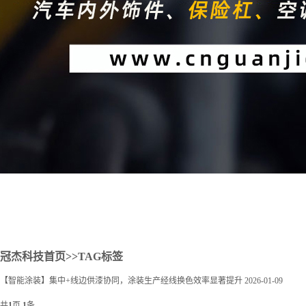
2
冠杰科技首页
>>TAG标签
【智能涂装】集中+线边供漆协同，涂装生产经线换色效率显著提升
2026-01-09
共
1
页
1
条