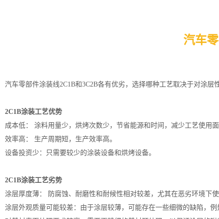
汽车零
汽车零部件涂装线
2C1B和3C2B各有优劣，选择哪种工艺取决于对涂
2C1B涂装工艺优势
成本低： 涂料用量少，烘烤次数少，节省能源和时间，减少工艺使用
效率高： 生产周期短，生产效率高。
设备投资少：只需要较少的
涂装设备
和
烘烤设备
。
2C1B涂装工艺劣势
涂层厚度薄： 防腐蚀、耐磨性和耐候性相对较差，尤其在恶劣环境下
涂层外观质量可能较差：由于涂层较薄，可能存在一些细微的缺陷，例