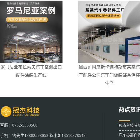
罗马尼亚布拉索夫汽车空调出口
墨西哥阿瓜斯卡连特斯市某某汽
配件涂装生产线
车配件公司汽车门板装饰条涂装
生产
热点资
客服：0752-5553568
冠杰科技获
汽车零部件
手机：钱先生13802578652 狄小姐13510378548