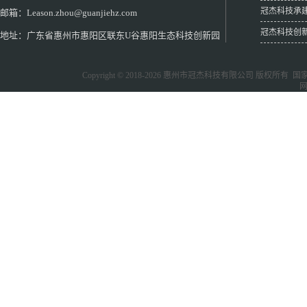
冠杰科技承
邮箱：Leason.zhou@guanjiehz.com
冠杰科技创
地址：广东省惠州市惠阳区联东U谷惠阳生态科技创新园
Copyright © 2018-2026
惠州市冠杰科技有限公司
版权所有 国