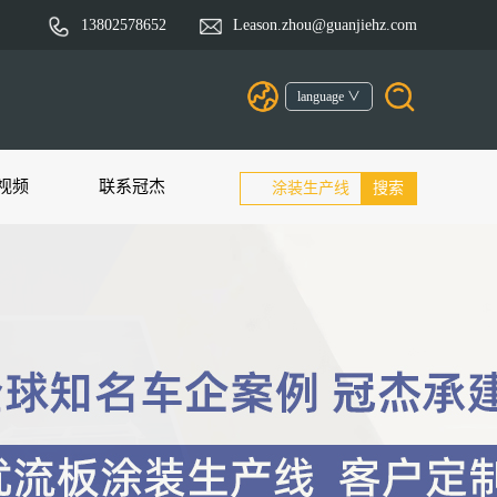
13802578652
Leason.zhou@guanjiehz.com
language ∨
视频
联系冠杰