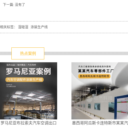
下一篇: 没有了
相关标签：
湿碰湿
涂装生产线
热点案例
罗马尼亚布拉索夫汽车空调出口
墨西哥阿瓜斯卡连特斯市某某汽