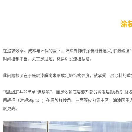
涂
在追求效率、成本与环保的当下，汽车
外饰件涂装线
普遍采用“湿碰湿”（
时间控制不当，尤其是过短，极易引发流挂缺陷。
此问题根源在于底层漆膜尚未形成足够结构强度，就承受上层涂料的重
“湿碰湿”并非简单“连续喷”，而是依赖底层溶剂部分挥发后形成的“
间超标（常超50μm）；在保险杠棱角、曲面等应力集中区，油漆因
度更高。