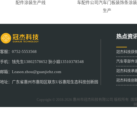
配件涂装生产线
车配件公司汽车门板装饰条涂装
生产
热点资
客服：0752-5553568
冠杰科技获
汽车零部件
手机：钱先生13802578652 狄小姐13510378548
冠杰科技承
邮箱：Leason.zhou@guanjiehz.com
冠杰科技创
地址：广东省惠州市惠阳区联东U谷惠阳生态科技创新园
Copyright © 2018-2026
惠州市冠杰科技有限公司
版权所有 国