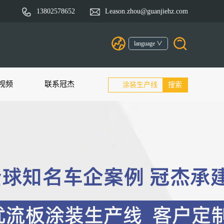
13802578652
Leason.zhou@guanjiehz.com
language ∨
视频
联系冠杰