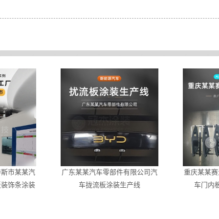
特斯市某某汽
广东某某汽车零部件有限公司汽
重庆某某赛
板装饰条涂装
车拢流板涂装生产线
车门内