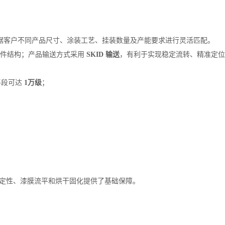
据客户不同产品尺寸、涂装工艺、挂装数量及产能要求进行灵活匹配。
饰件结构；产品输送方式采用
SKID 输送
，有利于实现稳定流转、精准定
平段可达
1万级
；
定性、漆膜流平和烘干固化提供了基础保障。