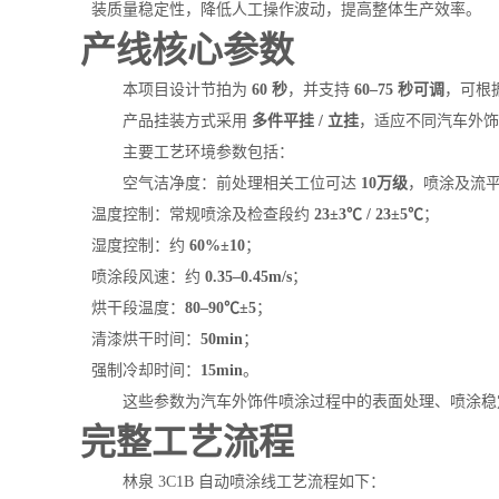
装质量稳定性，降低人工操作波动，提高整体生产效率。
产线核心参数
本项目设计节拍为
60 秒
，并支持
60–75 秒可调
，可根
产品挂装方式采用
多件平挂 / 立挂
，适应不同汽车外
主要工艺环境参数包括：
空气洁净度：前处理相关工位可达
10万级
，喷涂及流
温度控制：常规喷涂及检查段约
23±3℃ / 23±5℃
；
湿度控制：约
60%±10
；
喷涂段风速：约
0.35–0.45m/s
；
烘干段温度：
80–90℃±5
；
清漆烘干时间：
50min
；
强制冷却时间：
15min
。
这些参数为汽车外饰件喷涂过程中的表面处理、喷涂稳
完整工艺流程
林泉 3C1B 自动喷涂线工艺流程如下：